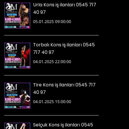
Urla Kons iş ilanları 0545 717
40 97
05.01.2025 09:00:00
Torbalı Kons iş ilanları 0545
717 40 97
04.01.2025 22:00:00
Tire Kons iş ilanları 0545 717
40 97
04.01.2025 15:00:00
Selçuk Kons iş ilanları 0545