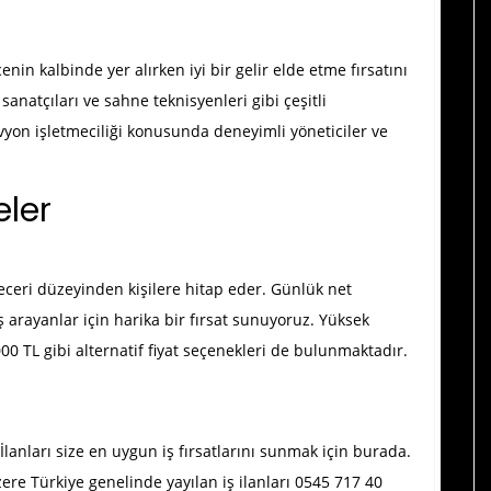
n kalbinde yer alırken iyi bir gelir elde etme fırsatını
i sanatçıları ve sahne teknisyenleri gibi çeşitli
vyon işletmeciliği konusunda deneyimli yöneticiler ve
ler
eceri düzeyinden kişilere hitap eder. Günlük net
ş arayanlar için harika bir fırsat sunuyoruz. Yüksek
00 TL gibi alternatif fiyat seçenekleri de bulunmaktadır.
İlanları size en uygun iş fırsatlarını sunmak için burada.
ere Türkiye genelinde yayılan iş ilanları 0545 717 40