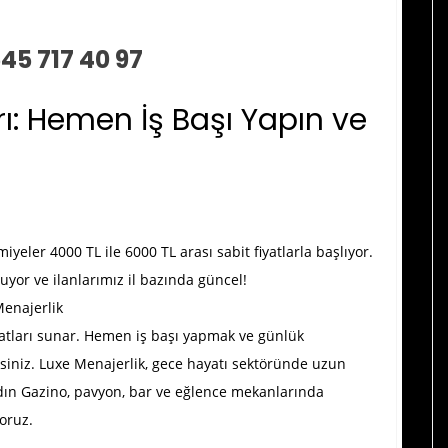
545 717 40 97
rı: Hemen İş Başı Yapın ve
yeler 4000 TL ile 6000 TL arası sabit fiyatlarla başlıyor.
nuyor ve ilanlarımız il bazında güncel!
Menajerlik
ırsatları sunar. Hemen iş başı yapmak ve günlük
esiniz. Luxe Menajerlik, gece hayatı sektöründe uzun
dın Gazino
, pavyon, bar ve eğlence mekanlarında
oruz.