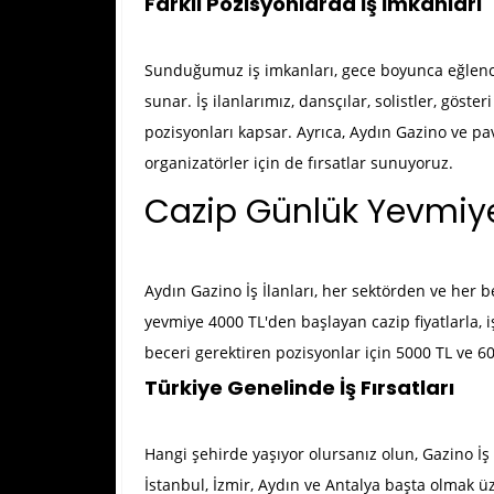
Farklı Pozisyonlarda İş İmkanları
Sunduğumuz iş imkanları, gece boyunca eğlenceni
sunar. İş ilanlarımız, dansçılar, solistler, göster
pozisyonları kapsar. Ayrıca, Aydın Gazino ve pa
organizatörler için de fırsatlar sunuyoruz.
Cazip Günlük Yevmiye
Aydın Gazino İş İlanları
, her sektörden ve her b
yevmiye 4000 TL'den başlayan cazip fiyatlarla, i
beceri gerektiren pozisyonlar için 5000 TL ve 60
Türkiye Genelinde İş Fırsatları
Hangi şehirde yaşıyor olursanız olun, Gazino İş 
İstanbul, İzmir, Aydın ve Antalya başta olmak üz