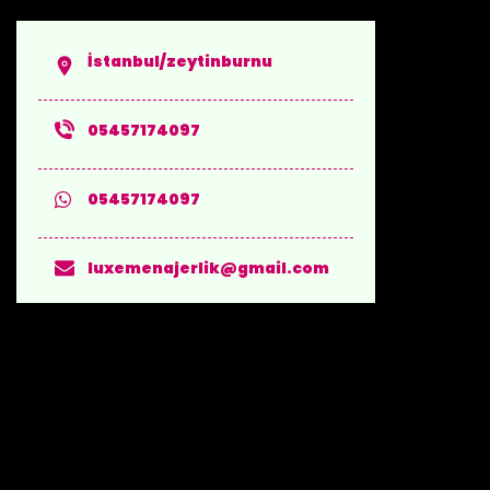
İstanbul/zeytinburnu
05457174097
05457174097
luxemenajerlik@gmail.com