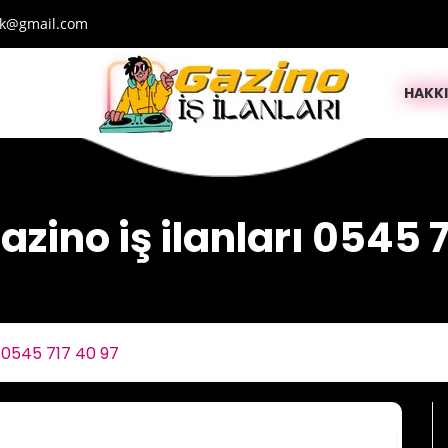
lik@gmail.com
HAKK
azino iş ilanları 0545 7
ı 0545 717 40 97