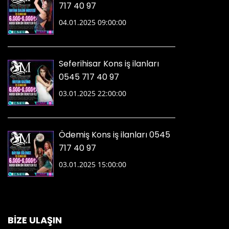
717 40 97
04.01.2025 09:00:00
Seferihisar Kons iş ilanları
0545 717 40 97
03.01.2025 22:00:00
Ödemiş Kons iş ilanları 0545
717 40 97
03.01.2025 15:00:00
BİZE ULAŞIN