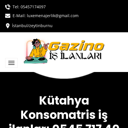
Tel:
05457174097
E-Mail: luxemenajerlik@gmail.com
İstanbul/zeytinburnu
Kütahya
Konsomatris iş