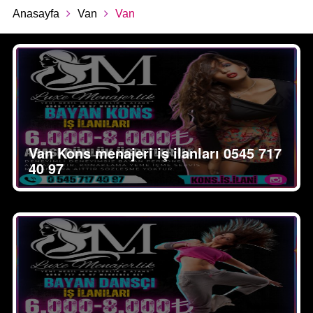
Anasayfa
Van
Van
Van Kons menajeri iş ilanları 0545 717
40 97