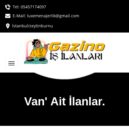
Tel:
05457174097
E-Mail:
luxemenajerlik@gmail.com
İstanbul/zeytinburnu
Van' Ait İlanlar.