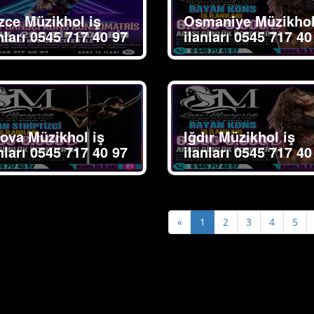
zce Müzikhol iş
Osmaniye Müzikhol
nları 0545 717 40 97
ilanları 0545 717 40
lova Müzikhol iş
Iğdır Müzikhol iş
nları 0545 717 40 97
ilanları 0545 717 40
Previous
«
1
2
3
4
5