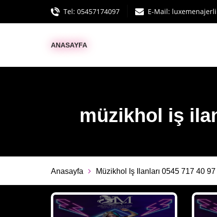
Tel:
05457174097
E-Mail:
luxemenajerl
ANASAYFA
müzikhol iş ilan
Anasayfa
Müzikhol Iş Ilanları 0545 717 40 97