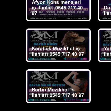
Afyon Kons menajeri
iş ilanları 0545 717 40
Dü
97
ila
Karabük Müzikhol iş
Ya
ilanları 0545 717 40 97
ila
Bartın Müzikhol iş
ilanları 0545 717 40 97