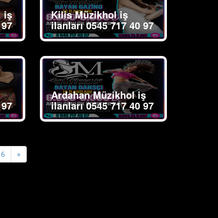
 iş
Kilis Müzikhol iş
 97
ilanları 0545 717 40 97
Ardahan Müzikhol iş
 97
ilanları 0545 717 40 97
Next
6
»