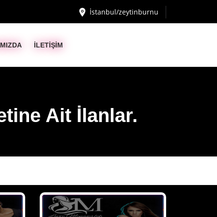
İstanbul/zeytinburnu
IMIZDA
İLETİŞİM
tine Ait İlanlar.