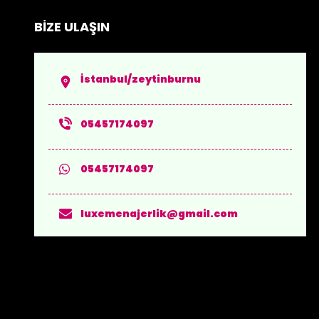
BİZE ULAŞIN
İstanbul/zeytinburnu
05457174097
05457174097
luxemenajerlik@gmail.com