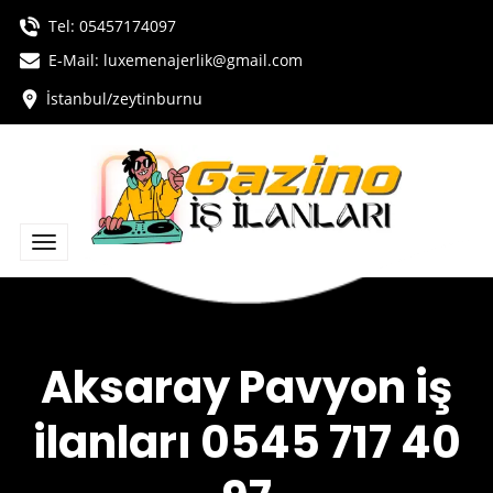
Tel:
05457174097
E-Mail: luxemenajerlik@gmail.com
İstanbul/zeytinburnu
Aksaray Pavyon iş
ilanları 0545 717 40