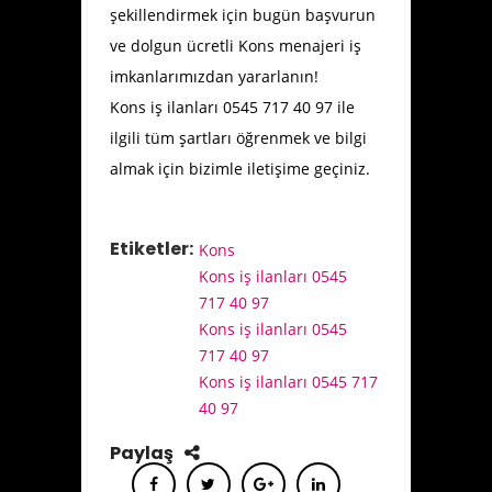
şekillendirmek için bugün başvurun
ve dolgun ücretli Kons menajeri iş
imkanlarımızdan yararlanın!
Kons iş ilanları 0545 717 40 97 ile
ilgili tüm şartları öğrenmek ve bilgi
almak için bizimle iletişime geçiniz.
Etiketler:
Kons
Kons iş ilanları 0545
717 40 97
Kons iş ilanları 0545
717 40 97
Kons iş ilanları 0545 717
40 97
Paylaş