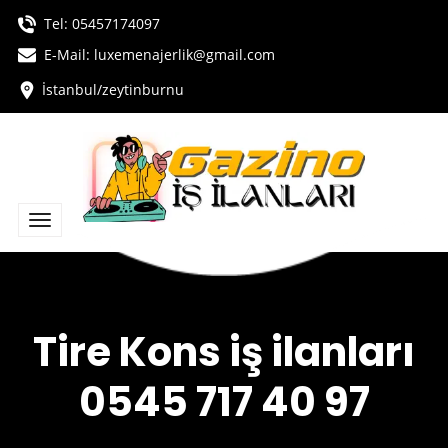
Tel:
05457174097
E-Mail: luxemenajerlik@gmail.com
İstanbul/zeytinburnu
Tire Kons iş ilanları
0545 717 40 97