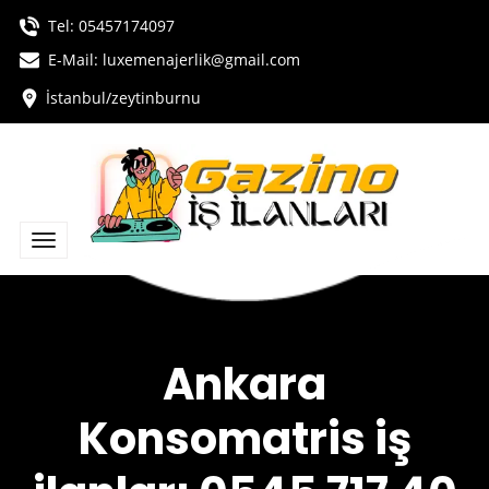
Tel:
05457174097
E-Mail: luxemenajerlik@gmail.com
İstanbul/zeytinburnu
Ankara
Konsomatris iş