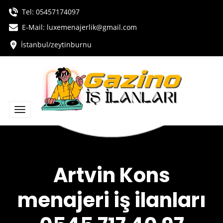
Tel:
05457174097
E-Mail: luxemenajerlik@gmail.com
İstanbul/zeytinburnu
Artvin Kons
menajeri iş ilanları