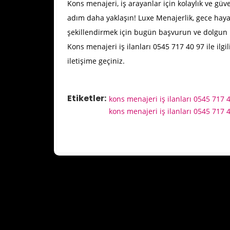
Kons menajeri, iş arayanlar için kolaylık ve güv
adım daha yaklaşın! Luxe Menajerlik, gece hayatı
şekillendirmek için bugün başvurun ve dolgun 
Kons menajeri iş ilanları 0545 717 40 97 ile ilgi
iletişime geçiniz.
Etiketler:
kons menajeri iş ilanları 0545 717 
kons menajeri iş ilanları 0545 717 