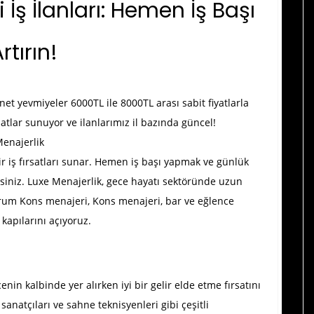
ş İlanları: Hemen İş Başı
tırın!
et yevmiyeler 6000TL ile 8000TL arası sabit fiyatlarla
satlar sunuyor ve ilanlarımız il bazında güncel!
Menajerlik
lir iş fırsatları sunar. Hemen iş başı yapmak ve günlük
esiniz. Luxe Menajerlik, gece hayatı sektöründe uzun
rum Kons menajeri
, Kons menajeri, bar ve eğlence
kapılarını açıyoruz.
n kalbinde yer alırken iyi bir gelir elde etme fırsatını
i sanatçıları ve sahne teknisyenleri gibi çeşitli