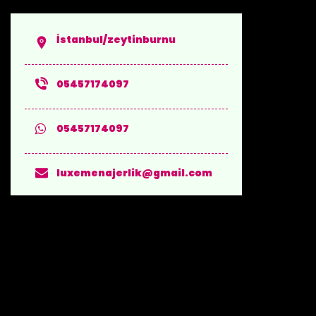
İstanbul/zeytinburnu
05457174097
05457174097
luxemenajerlik@gmail.com