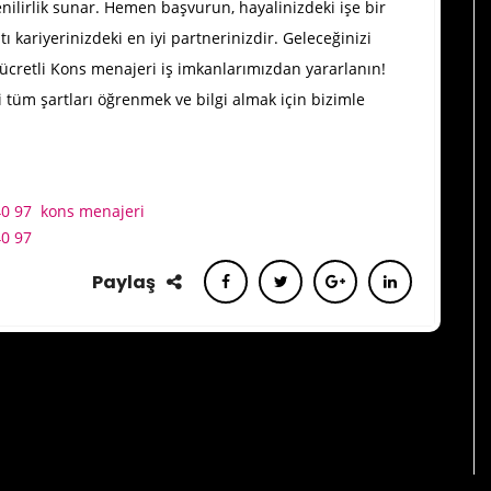
enilirlik sunar. Hemen başvurun, hayalinizdeki işe bir
 kariyerinizdeki en iyi partnerinizdir. Geleceğinizi
ücretli Kons menajeri iş imkanlarımızdan yararlanın!
li tüm şartları öğrenmek ve bilgi almak için bizimle
40 97
kons menajeri
40 97
Paylaş