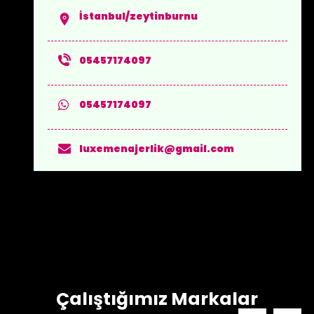
İstanbul/zeytinburnu
05457174097
05457174097
luxemenajerlik@gmail.com
Çalıştığımız Markalar