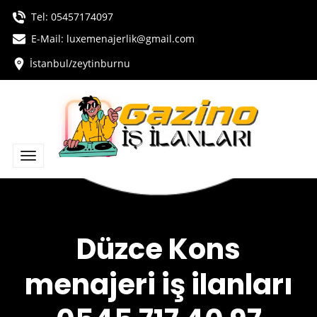
Tel:
05457174097
E-Mail: luxemenajerlik@gmail.com
İstanbul/zeytinburnu
Düzce Kons
menajeri iş ilanları