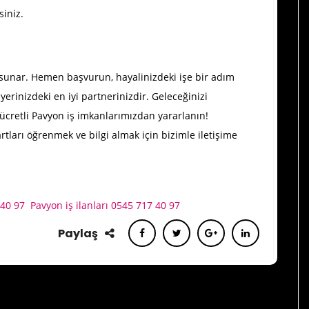
siniz.
ik sunar. Hemen başvurun, hayalinizdeki işe bir adım
yerinizdeki en iyi partnerinizdir. Geleceğinizi
cretli Pavyon iş imkanlarımızdan yararlanın!
şartları öğrenmek ve bilgi almak için bizimle iletişime
 40 97
Pavyon iş ilanları 0545 717 40 97
Paylaş