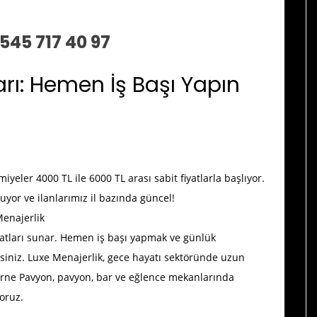
0545 717 40 97
arı: Hemen İş Başı Yapın
yeler 4000 TL ile 6000 TL arası sabit fiyatlarla başlıyor.
nuyor ve ilanlarımız il bazında güncel!
Menajerlik
fırsatları sunar. Hemen iş başı yapmak ve günlük
esiniz. Luxe Menajerlik, gece hayatı sektöründe uzun
irne Pavyon
, pavyon, bar ve eğlence mekanlarında
oruz.