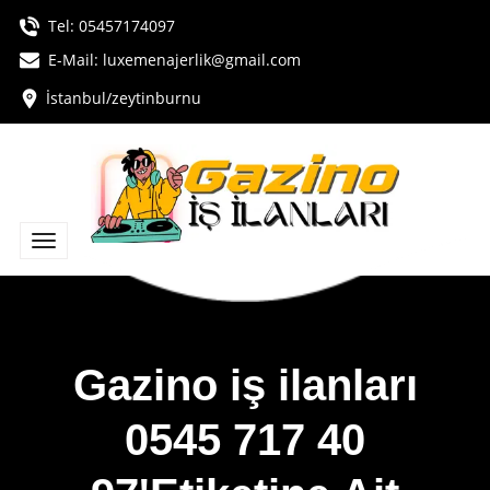
Tel:
05457174097
E-Mail:
luxemenajerlik@gmail.com
İstanbul/zeytinburnu
Gazino iş ilanları
0545 717 40