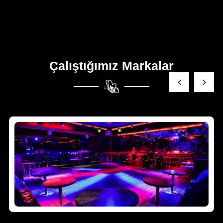
Çalıştığımız Markalar