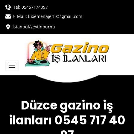
Tel:
05457174097
E-Mail: luxemenajerlik@gmail.com
İstanbul/zeytinburnu
Düzce gazino iş
ilanları 0545 717 40