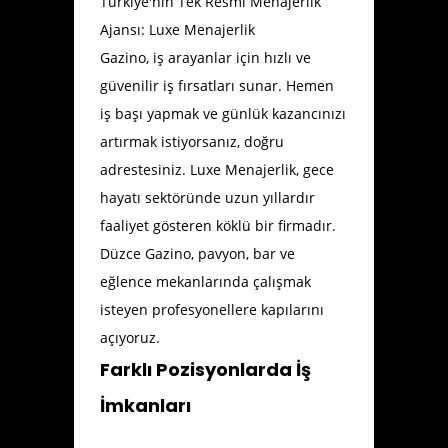
Türkiye'nin Tek Resmi Menajerlik
Ajansı: Luxe Menajerlik
Gazino, iş arayanlar için hızlı ve
güvenilir iş fırsatları sunar. Hemen
iş başı yapmak ve günlük kazancınızı
artırmak istiyorsanız, doğru
adrestesiniz. Luxe Menajerlik, gece
hayatı sektöründe uzun yıllardır
faaliyet gösteren köklü bir firmadır.
Düzce Gazino
, pavyon, bar ve
eğlence mekanlarında çalışmak
isteyen profesyonellere kapılarını
açıyoruz.
Farklı Pozisyonlarda İş
İmkanları