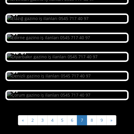
Elâzığ gazino iş ilanları 0545 717 40
97
Edirne gazino iş ilanları 0545 717 40
97
Diyarbakır gazino iş ilanları 0545 717
40 97
Denizli gazino iş ilanları 0545 717 40
97
Çorum gazino iş ilanları 0545 717 40
97
Previous
Next
«
2
3
4
5
6
7
8
9
»