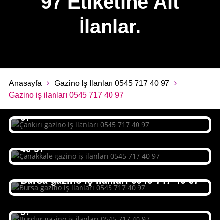
97'Etiketine Ait
İlanlar.
Anasayfa
Gazino Iş Ilanları 0545 717 40 97
Gazino iş ilanları 0545 717 40 97
Çankırı gazino iş ilanları 0545 717 40
97
Çanakkale gazino iş ilanları 0545 717
40 97
Bursa gazino iş ilanları 0545 717 40 97
Burdur gazino iş ilanları 0545 717 40
97