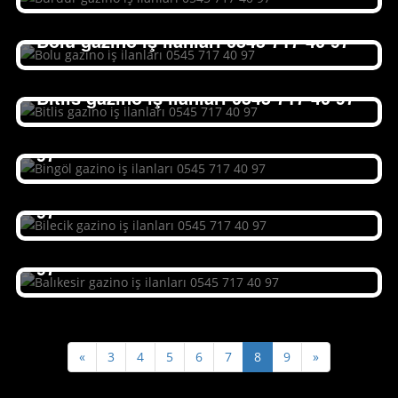
Bolu gazino iş ilanları 0545 717 40 97
Bitlis gazino iş ilanları 0545 717 40 97
Bingöl gazino iş ilanları 0545 717 40
97
Bilecik gazino iş ilanları 0545 717 40
97
Balıkesir gazino iş ilanları 0545 717 40
97
Previous
Next
«
3
4
5
6
7
8
9
»