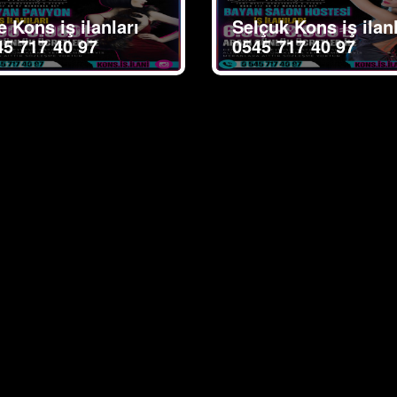
e Kons iş ilanları
Selçuk Kons iş ilanl
45 717 40 97
0545 717 40 97