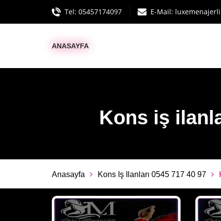
Tel:
05457174097
E-Mail:
luxemenajerl
ANASAYFA
Kons iş ilanla
Anasayfa
Kons Iş Ilanları 0545 717 40 97