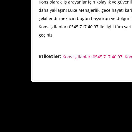
Kons olarak, iş arayanlar için kolaylık ve güven
daha yaklaşın! Luxe Menajerlik, gece hayatı kari
şekillendirmek için bugün başvurun ve dolgun 
Kons iş ilanları 0545 717 40 97 ile ilgili tüm şa
geçiniz.
Etiketler:
Kons iş ilanları 0545 717 40 97
Kon