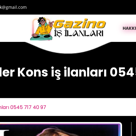
lik@gmail.com
HAKK
er Kons iş ilanları 054
anları 0545 717 40 97