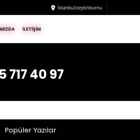
İstanbul/zeytinburnu
IMIZDA
İLETİŞİM
5 717 40 97
Popüler Yazılar