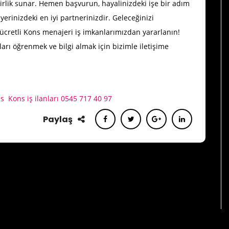
ilirlik sunar. Hemen başvurun, hayalinizdeki işe bir adım
yerinizdeki en iyi partnerinizdir. Geleceğinizi
ücretli Kons menajeri iş imkanlarımızdan yararlanın!
rtları öğrenmek ve bilgi almak için bizimle iletişime
s
Kons iş ilanları 0545 717 40 97
Paylaş