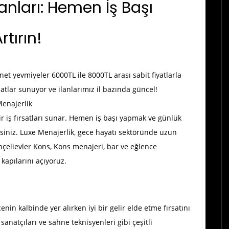
lanları: Hemen İş Başı
tırın!
et yevmiyeler 6000TL ile 8000TL arası sabit fiyatlarla
satlar sunuyor ve ilanlarımız il bazında güncel!
Menajerlik
lir iş fırsatları sunar. Hemen iş başı yapmak ve günlük
esiniz. Luxe Menajerlik, gece hayatı sektöründe uzun
çelievler Kons
, Kons menajeri, bar ve eğlence
kapılarını açıyoruz.
n kalbinde yer alırken iyi bir gelir elde etme fırsatını
i sanatçıları ve sahne teknisyenleri gibi çeşitli