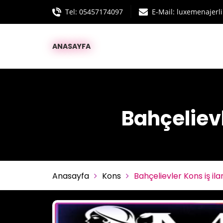
Tel:
05457174097
E-Mail: luxemenajer
ANASAYFA
Bahçelievl
Anasayfa
Kons
Bahçelievler Kons iş il