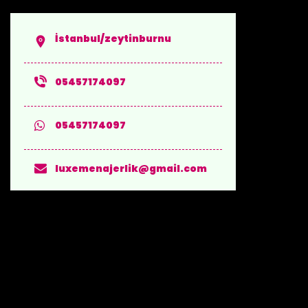
İstanbul/zeytinburnu
05457174097
05457174097
luxemenajerlik@gmail.com