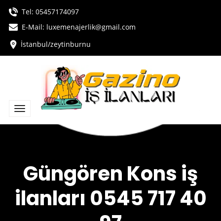
Tel:
05457174097
E-Mail: luxemenajerlik@gmail.com
İstanbul/zeytinburnu
Güngören Kons iş
ilanları 0545 717 40