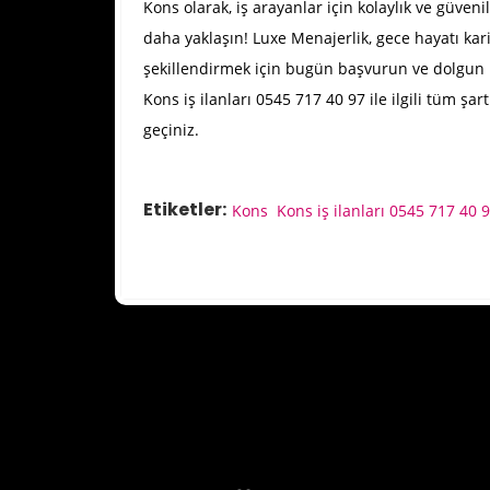
Kons olarak, iş arayanlar için kolaylık ve güven
daha yaklaşın! Luxe Menajerlik, gece hayatı kari
şekillendirmek için bugün başvurun ve dolgun 
Kons iş ilanları 0545 717 40 97 ile ilgili tüm şa
geçiniz.
Etiketler:
Kons
Kons iş ilanları 0545 717 40 