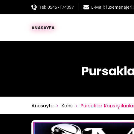
Tel:
05457174097
E-Mail: luxemenajer
ANASAYFA
Pursaklar
Anasayfa
Kons
Pursaklar Kons iş ilanl