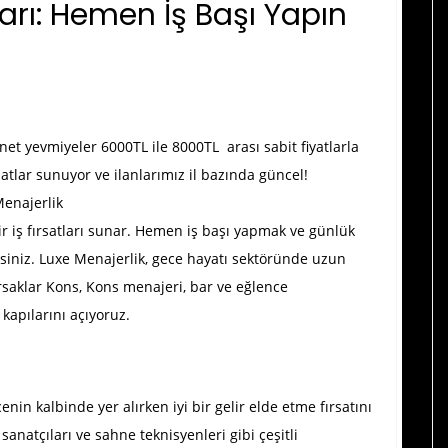
ları: Hemen İş Başı Yapın
et yevmiyeler 6000TL ile 8000TL arası sabit fiyatlarla
satlar sunuyor ve ilanlarımız il bazında güncel!
Menajerlik
lir iş fırsatları sunar. Hemen iş başı yapmak ve günlük
esiniz. Luxe Menajerlik, gece hayatı sektöründe uzun
rsaklar Kons
, Kons menajeri, bar ve eğlence
kapılarını açıyoruz.
n kalbinde yer alırken iyi bir gelir elde etme fırsatını
i sanatçıları ve sahne teknisyenleri gibi çeşitli