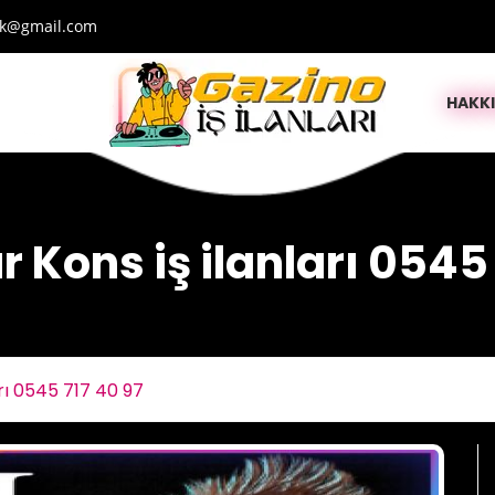
lik@gmail.com
HAKK
 Kons iş ilanları 0545
arı 0545 717 40 97