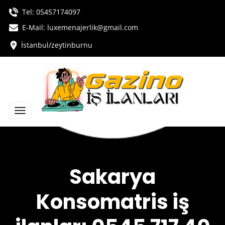
Tel:
05457174097
E-Mail: luxemenajerlik@gmail.com
İstanbul/zeytinburnu
Sakarya
Konsomatris iş