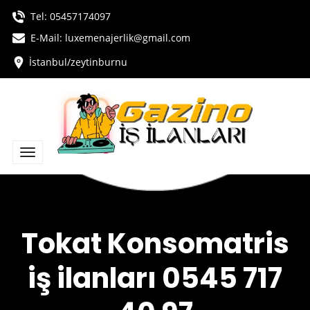
Tel:
05457174097
E-Mail: luxemenajerlik@gmail.com
İstanbul/zeytinburnu
Tokat Konsomatris
iş ilanları 0545 717