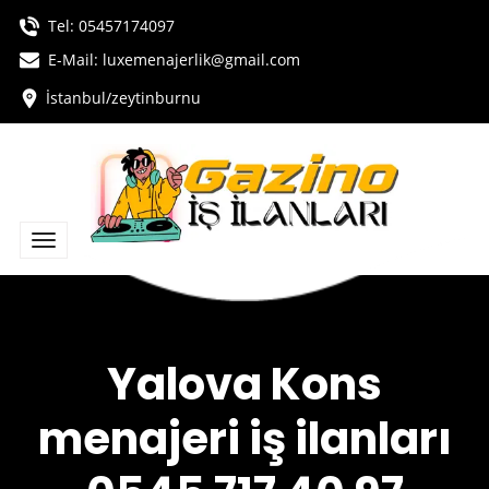
Tel:
05457174097
E-Mail: luxemenajerlik@gmail.com
İstanbul/zeytinburnu
Yalova Kons
menajeri iş ilanları