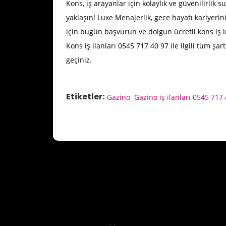
Kons, iş arayanlar için kolaylık ve güvenilirli
yaklaşın! Luxe Menajerlik, gece hayatı kariyerin
için bugün başvurun ve dolgun ücretli kons iş 
Kons iş ilanları 0545 717 40 97 ile ilgili tüm şa
geçiniz.
Etiketler:
Gazino
Gazino iş ilanları 0545 717