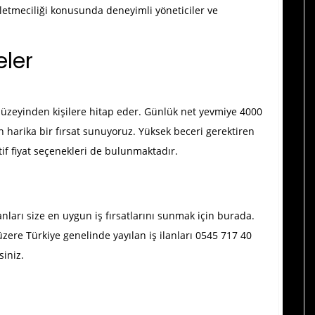
şletmeciliği konusunda deneyimli yöneticiler ve
ler
düzeyinden kişilere hitap eder. Günlük net yevmiye 4000
in harika bir fırsat sunuyoruz. Yüksek beceri gerektiren
tif fiyat seçenekleri de bulunmaktadır.
anları size en uygun iş fırsatlarını sunmak için burada.
üzere Türkiye genelinde yayılan iş ilanları 0545 717 40
siniz.