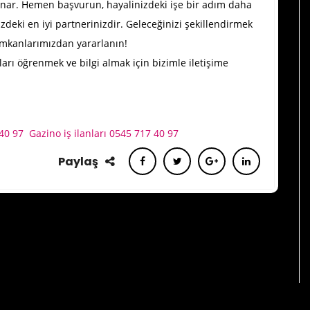
k sunar. Hemen başvurun, hayalinizdeki işe bir adım daha
izdeki en iyi partnerinizdir. Geleceğinizi şekillendirmek
imkanlarımızdan yararlanın!
rtları öğrenmek ve bilgi almak için bizimle iletişime
 40 97
Gazino iş ilanları 0545 717 40 97
Paylaş