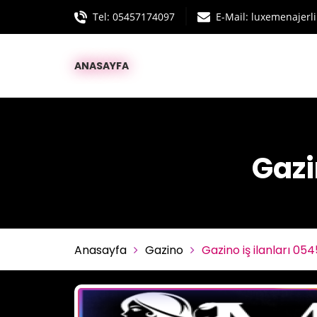
Tel:
05457174097
E-Mail: luxemenajer
ANASAYFA
Gazi
Anasayfa
Gazino
Gazino iş ilanları 05