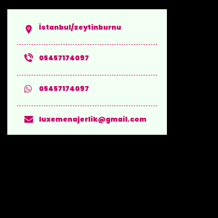
İstanbul/zeytinburnu
05457174097
05457174097
luxemenajerlik@gmail.com