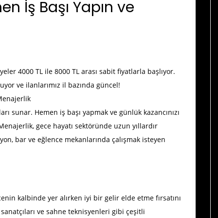
men İş Başı Yapın ve
ler 4000 TL ile 8000 TL arası sabit fiyatlarla başlıyor.
nuyor ve ilanlarımız il bazında güncel!
Menajerlik
rsatları sunar. Hemen iş başı yapmak ve günlük kazancınızı
 Menajerlik, gece hayatı sektöründe uzun yıllardır
vyon, bar ve eğlence mekanlarında çalışmak isteyen
n kalbinde yer alırken iyi bir gelir elde etme fırsatını
i sanatçıları ve sahne teknisyenleri gibi çeşitli