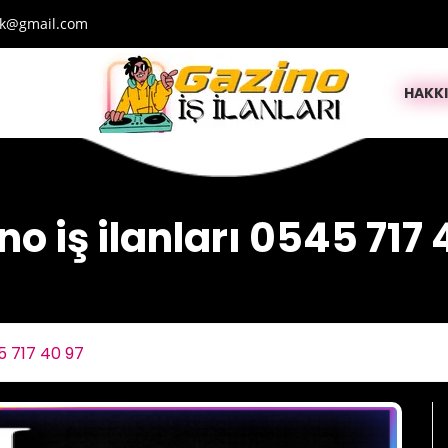
lik@gmail.com
HAKK
no iş ilanları 0545 717 
45 717 40 97