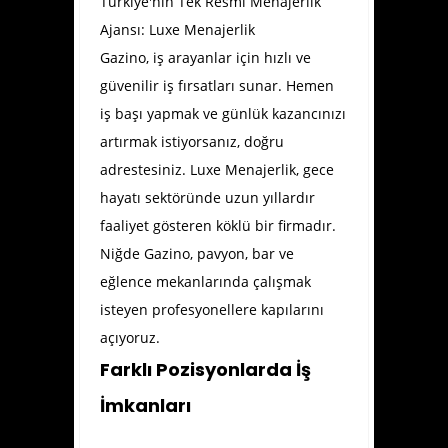
Türkiye'nin Tek Resmi Menajerlik
Ajansı: Luxe Menajerlik
Gazino, iş arayanlar için hızlı ve
güvenilir iş fırsatları sunar. Hemen
iş başı yapmak ve günlük kazancınızı
artırmak istiyorsanız, doğru
adrestesiniz. Luxe Menajerlik, gece
hayatı sektöründe uzun yıllardır
faaliyet gösteren köklü bir firmadır.
Niğde Gazino
, pavyon, bar ve
eğlence mekanlarında çalışmak
isteyen profesyonellere kapılarını
açıyoruz.
Farklı Pozisyonlarda İş
İmkanları