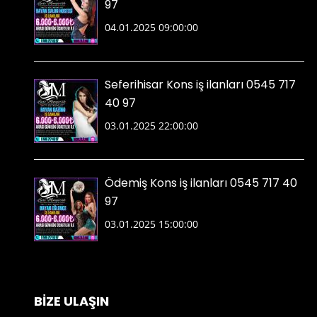
97
04.01.2025 09:00:00
Seferihisar Kons iş ilanları 0545 717
40 97
03.01.2025 22:00:00
Ödemiş Kons iş ilanları 0545 717 40
97
03.01.2025 15:00:00
BİZE ULAŞIN