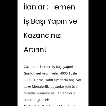
İlanları: Hemen
İş Başı Yapın ve
Kazancınızı
Artırın!
Gazino ile hemen iş başı yapın!
Günlük net yevmiyeler 4000 TL ile
6000 TL arası sabit fiyatlarla başlıyor.
Luxe Menajerlik, bayanlar için özel
fırsatlar sunuyor ve ilanlarımız il
bazında güncel!