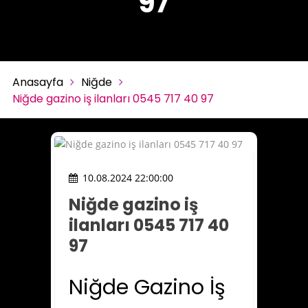
97
Anasayfa
Niğde
Niğde gazino iş ilanları 0545 717 40 97
10.08.2024 22:00:00
Niğde gazino iş
ilanları 0545 717 40
97
Niğde Gazino İş