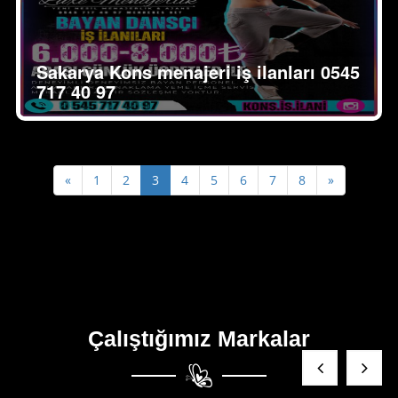
Sakarya Kons menajeri iş ilanları 0545
717 40 97
Previous
Next
«
1
2
3
4
5
6
7
8
»
Çalıştığımız Markalar