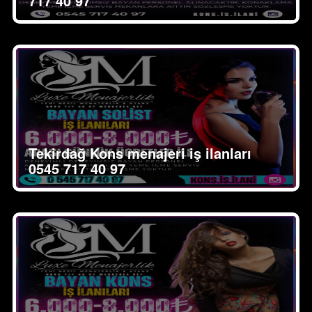
717 40 97
Tekirdağ Kons menajeri iş ilanları
0545 717 40 97