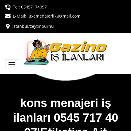
Tel:
05457174097
E-Mail:
luxemenajerlik@gmail.com
İstanbul/zeytinburnu
kons menajeri iş
ilanları 0545 717 40