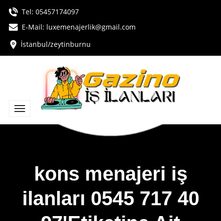
Tel:
05457174097
E-Mail:
luxemenajerlik@gmail.com
İstanbul/zeytinburnu
kons menajeri iş
ilanları 0545 717 40