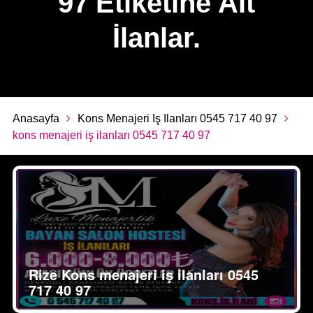
97'Etiketine Ait
İlanlar.
Anasayfa
Kons Menajeri Iş Ilanları 0545 717 40 97
kons menajeri iş ilanları 0545 717 40 97
Rize Kons menajeri iş ilanları 0545
717 40 97