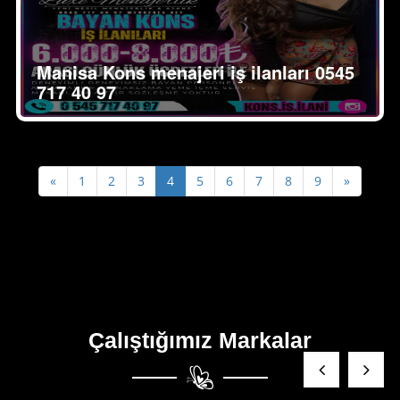
Manisa Kons menajeri iş ilanları 0545
717 40 97
Previous
Next
«
1
2
3
4
5
6
7
8
9
»
Çalıştığımız Markalar