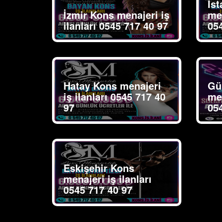
İs
İzmir Kons menajeri iş
men
ilanları 0545 717 40 97
05
Hatay Kons menajeri
Gü
iş ilanları 0545 717 40
men
97
05
Eskişehir Kons
menajeri iş ilanları
0545 717 40 97