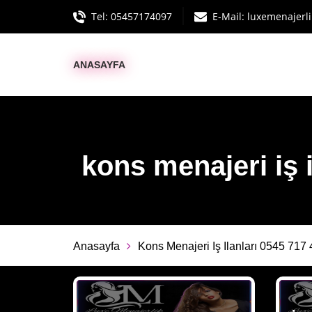
Tel:
05457174097
E-Mail:
luxemenajerl
ANASAYFA
kons menajeri iş i
Anasayfa
Kons Menajeri Iş Ilanları 0545 717