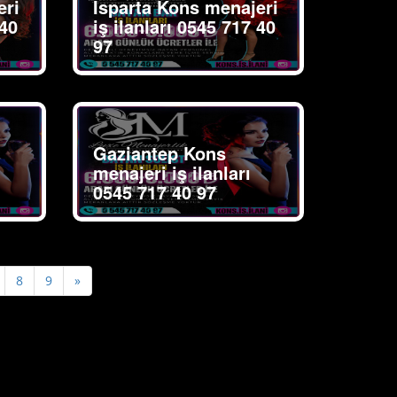
eri
Isparta Kons menajeri
 40
iş ilanları 0545 717 40
97
Gaziantep Kons
menajeri iş ilanları
0545 717 40 97
Next
8
9
»