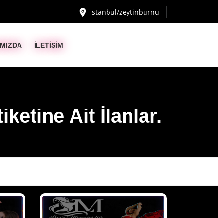
İstanbul/zeytinburnu
IMIZDA
İLETİŞİM
ketine Ait İlanlar.