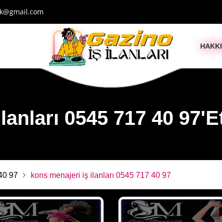
ik@gmail.com
HAKK
lanları 0545 717 40 97'Eti
 40 97
kons menajeri iş ilanları 0545 717 40 97