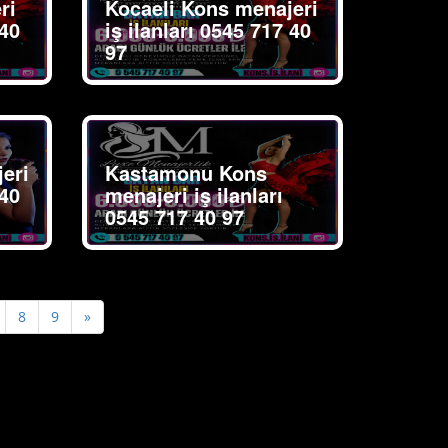
ri
Kocaeli Kons menajeri
 40
iş ilanları 0545 717 40
97
eri
Kastamonu Kons
 40
menajeri iş ilanları
0545 717 40 97
Next
8
9
»