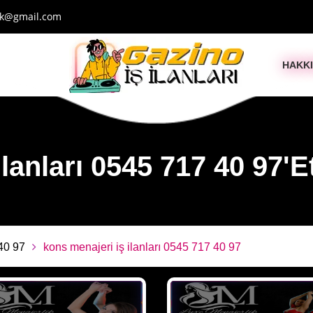
ik@gmail.com
HAKK
lanları 0545 717 40 97'Eti
 40 97
kons menajeri iş ilanları 0545 717 40 97