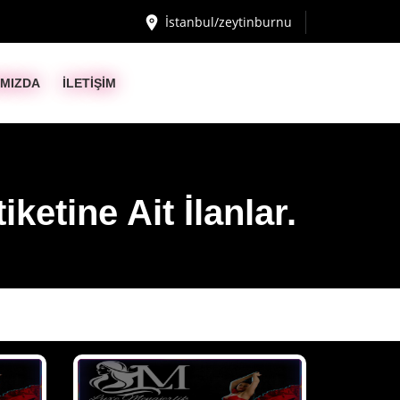
İstanbul/zeytinburnu
IMIZDA
İLETİŞİM
ketine Ait İlanlar.