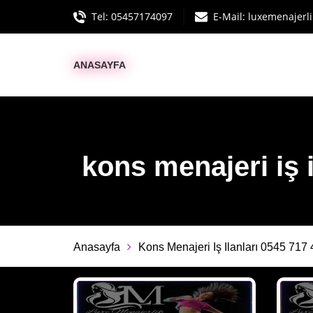
Tel:
05457174097
E-Mail:
luxemenajerl
ANASAYFA
kons menajeri iş i
Anasayfa
Kons Menajeri Iş Ilanları 0545 717