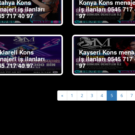
tahya Kons
Konya Kons menaje
ajeri iş ilanları
iş ilanları 0545 717
45 717 40 97
97
klareli Kons
Kayseri Kons menaj
ajeri iş ilanları
iş ilanları 0545 717
45 717 40 97
97
Previous
«
1
2
3
4
5
6
7