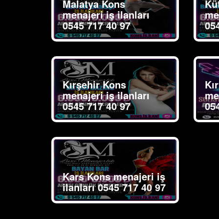
Malatya Kons
Kü
menajeri iş ilanları
men
0545 717 40 97
05
Kırşehir Kons
Kır
menajeri iş ilanları
men
0545 717 40 97
05
Kars Kons menajeri iş
ilanları 0545 717 40 97